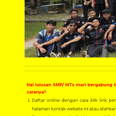
Hai lulusan SMP/ MTs mari bergabung b
caranya?
Daftar online dengan cara klik link 
halaman kontak website ini atau silahkan