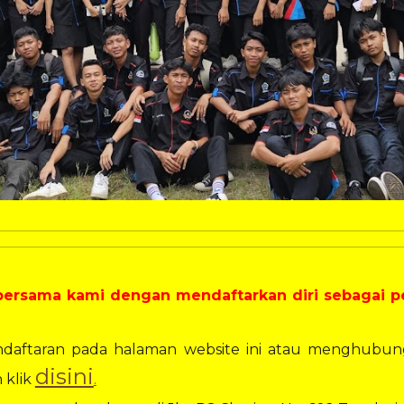
ersama kami dengan mendaftarkan diri sebagai pes
pendaftaran pada halaman website ini atau menghubun
disini
 klik
.