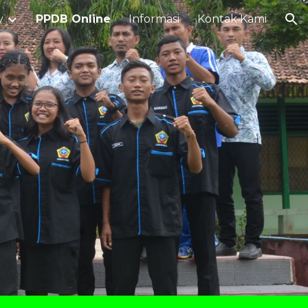
y
PPDB Online
Informasi
Kontak Kami
ion