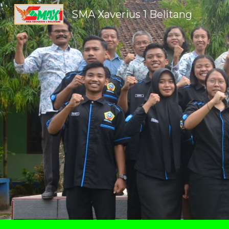
SMA Xaverius 1 Belitang
Sk