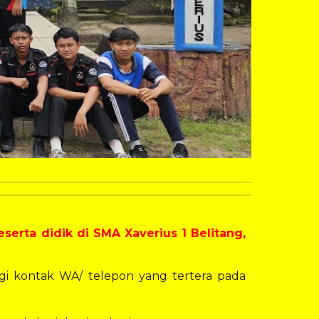
erta didik di SMA Xaverius 1 Belitang,
gi kontak WA/ telepon yang tertera pada