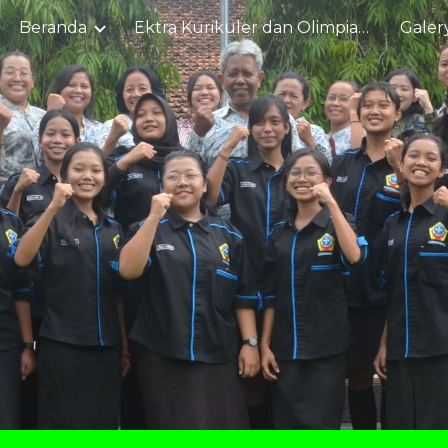
Beranda
Ektra Kurikuler dan Olimpiade Sains
Galer
ip to main content
Skip to navigat